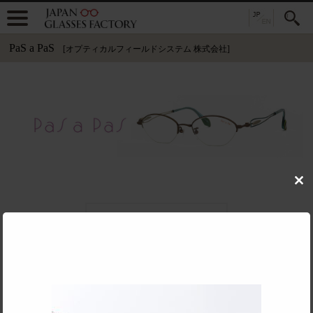
PaS a PaS
[オプティカルフィールドシステム 株式会社]
Clo
this
mod