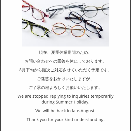
フランス語で「ホップステップジャンプ」のような、様子を表す
PaS a PaS (パサパ) をブランド名に採用しました。 まるで、メ
イクを施すように女性の顔色をパッと華やかに彩るカラーリン
グ。 フェイスラインを意識したレンズシェイプ。女性のための眼
鏡。
公式サイト：
http://www.e-ofs.com/product/pasapas.html
現在、夏季休業期間のため、
お問い合わせへの回答を休止しております。
8月下旬から順次ご対応させていただく予定です。
ご迷惑をおかけいたしますが、
ご了承の程よろしくお願いいたします。
We are stopped replying to inquiries temporarily
during Summer Holiday.
2061
2201
We will be back in late-August.
Thank you for your kind understanding.