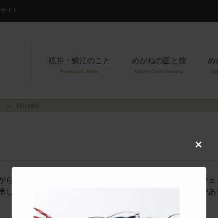
案内サイト
福井・鯖江のこと
めがねの匠と技
め
Production Areas
Master Craftsmanship
Opt
FU×PAS
Close
this
modul
がらのセルロイド生地を採用しラウンド型、ボストン型、ウェ
承しています。他にもセルロイドとチタンのコンビ枠などがあ