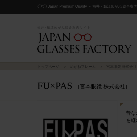
Japan Premium Quality － 福井・鯖江めがね 総合
福井･鯖江めがね総合案内サイト
トップページ
めがねフレーム
宮本眼鏡 株式会社
FU×PAS
[宮本眼鏡 株式会社]
昔な
を継