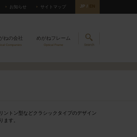
JP
/
EN
お知らせ
サイトマップ
がねの会社
めがねフレーム
ical Companies
Optical Frame
e
リントン型などクラシックタイプのデザイン
ります。