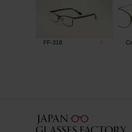
FF-318
Ca