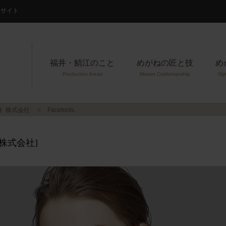
案内サイト
福井・鯖江のこと
めがねの匠と技
め
Production Areas
Master Craftsmanship
Opt
ト 株式会社
Facefonts.
株式会社]