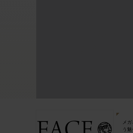
メガ
う魅