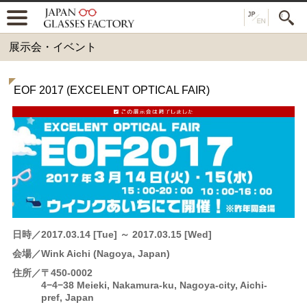
展示会・イベント
EOF 2017 (EXCELENT OPTICAL FAIR)
日時
2017.03.14 [Tue] ～ 2017.03.15 [Wed]
会場
Wink Aichi (Nagoya, Japan)
住所
〒450-0002
4−4−38 Meieki, Nakamura-ku, Nagoya-city, Aichi-
pref, Japan