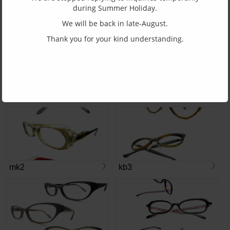
during Summer Holiday.
We will be back in late-August.
mk1
kb4
Thank you for your kind understanding.
mk5
mk3
mk2
kb3