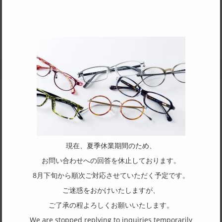
Contact / Request to this
SUNOPTICAL Co., Ltd.
Brand List
Click a brand name to go to the product list of the brand.
RASPARE
現在、夏季休業期間のため、
お問い合わせへの回答を休止しております。
RASPARE
8月下旬から順次ご対応させていただく予定です。
ご迷惑をおかけいたしますが、
ご了承の程よろしくお願いいたします。
We are stopped replying to inquiries temporarily