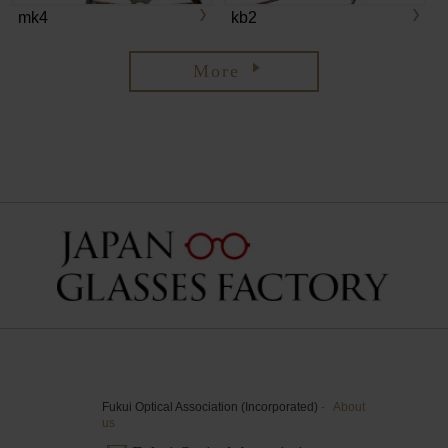
mk4
kb2
More
Fukui Optical Association (Incorporated)
-
About
us