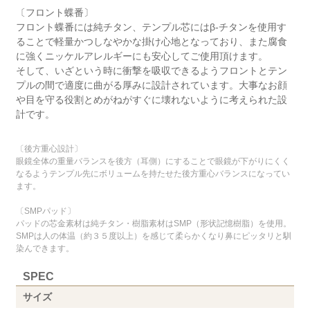
〔フロント蝶番〕
フロント蝶番には純チタン、テンプル芯にはβ-チタンを使用す
ることで軽量かつしなやかな掛け心地となっており、また腐食
に強くニッケルアレルギーにも安心してご使用頂けます。
そして、いざという時に衝撃を吸収できるようフロントとテン
プルの間で適度に曲がる厚みに設計されています。大事なお顔
や目を守る役割とめがねがすぐに壊れないように考えられた設
計です。
〔後方重心設計〕
眼鏡全体の重量バランスを後方（耳側）にすることで眼鏡が下がりにくく
なるようテンプル先にボリュームを持たせた後方重心バランスになってい
ます。
〔SMPパッド〕
パッドの芯金素材は純チタン・樹脂素材はSMP（形状記憶樹脂）を使用。
SMPは人の体温（約３５度以上）を感じて柔らかくなり鼻にピッタリと馴
染んできます。
SPEC
サイズ