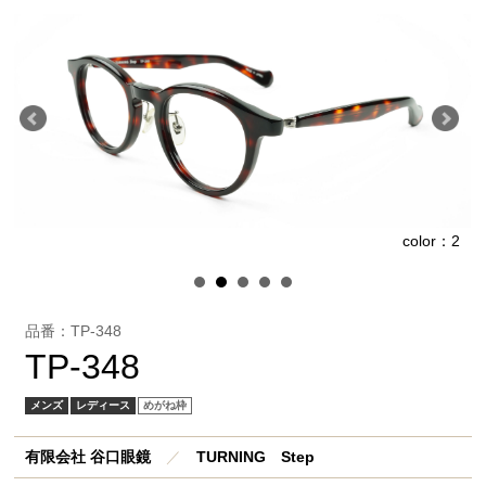
1
color：2
品番：TP-348
TP-348
メンズ
レディース
めがね枠
有限会社 谷口眼鏡
／
TURNING Step