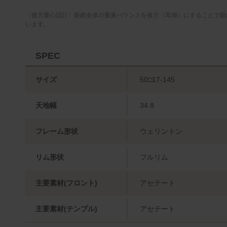
〔後方重心設計〕眼鏡全体の重量バランスを後方（耳側）にすることで眼
います。
SPEC
サイズ
50□17-145
天地幅
34.8
フレーム形状
ウェリントン
リム形状
フルリム
主要素材(フロント)
アセテート
主要素材(テンプル)
アセテート