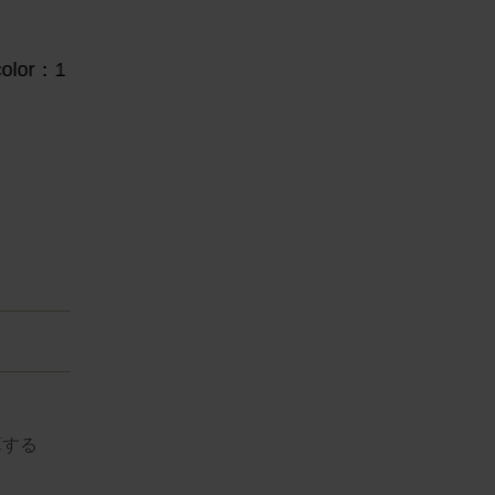
lor：1
e
算する