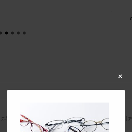
co
Close
this
modul
状の芯金を使用し、アセテート生地の厚みバランスを緻密に計
。