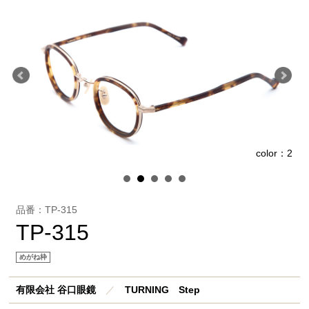
1
color：2
品番：TP-315
TP-315
めがね枠
有限会社 谷口眼鏡
／
TURNING Step