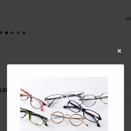
col
Close
this
modul
LIDAYS