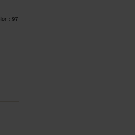
or：97
e