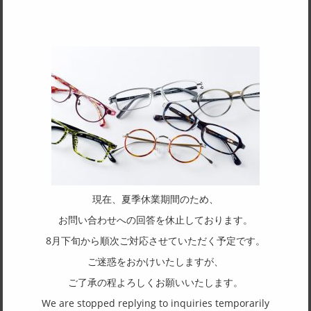
SPEC
サイズ
54□17-145
天地幅
33
フレーム形状
スクエア
リム形状
フルリム
現在、夏季休業期間のため、
主要素材(フロント)
お問い合わせへの回答を休止しております。
アセテート
8月下旬から順次ご対応させていただく予定です。
主要素材(テンプル)
ご迷惑をおかけいたしますが、
チタン
ご了承の程よろしくお願いいたします。
We are stopped replying to inquiries temporarily