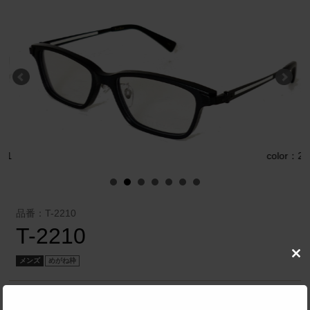
1
color：2
品番：T-2210
T-2210
Clo
メンズ
めがね枠
this
mod
株式会社 米谷眼鏡
／
tse tse