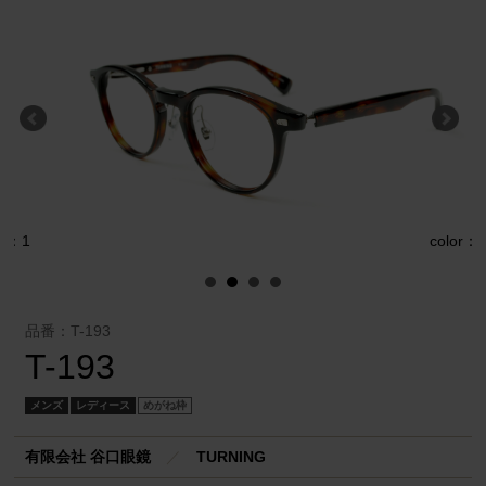
1
color：2
品番：T-193
T-193
メンズ
レディース
めがね枠
有限会社 谷口眼鏡
／
TURNING