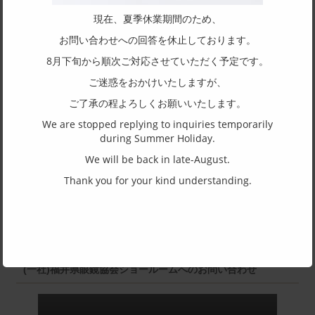
47□21-146
現在、夏季休業期間のため、
天地幅
お問い合わせへの回答を休止しております。
40.7
8月下旬から順次ご対応させていただく予定です。
フレーム形状
ご迷惑をおかけいたしますが、
ボストン
ご了承の程よろしくお願いいたします。
リム形状
We are stopped replying to inquiries temporarily
during Summer Holiday.
フルリム
We will be back in late-August.
主要素材(フロント)
Thank you for your kind understanding.
アセテート
主要素材(テンプル)
アセテート
(一社)福井県眼鏡協会ショールームへのお問い合わせ