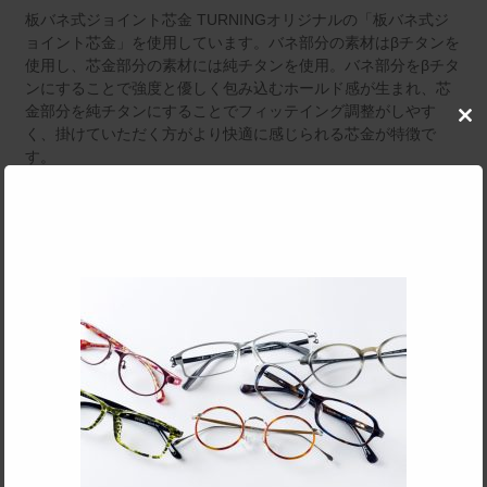
板バネ式ジョイント芯金 TURNINGオリジナルの「板バネ式ジ
ョイント芯金」を使用しています。バネ部分の素材はβチタンを
使用し、芯金部分の素材には純チタンを使用。バネ部分をβチタ
ンにすることで強度と優しく包み込むホールド感が生まれ、芯
金部分を純チタンにすることでフィッテイング調整がしやす
Clo
く、掛けていただく方がより快適に感じられる芯金が特徴で
this
す。
mod
〔後方重心設計〕眼鏡全体の重量バランスを後方（耳側）にすることで眼
鏡が下がりにくくなるようテンプルバチ先にボリュームを持たせた後方重
心バランスになっています。
〔R形状クリングス type-2〕 クリングスアームは新たに開発した
TURNINGオリジナルの「R形状クリングス type-2」。出来るだけ大きなR
を使い形にすることで曲げ加工時の金属疲労を軽減させ、また衝撃が加わ
った際には力が分散しやすい形状になっています。アームの素材はα-βチ
タン（ハーフチタン）を使用しています。素材の強度が高く伸びが大きい
ので曲げ加工に適した材料です。
SPEC
サイズ