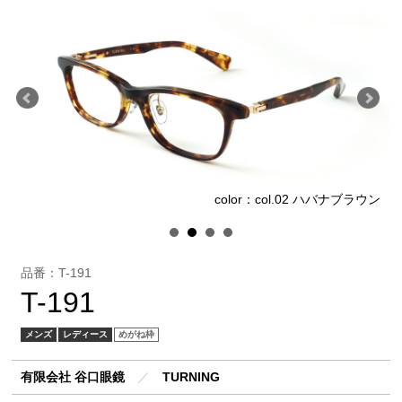
ロ
color：col.02 ハバナブラウン
品番：T-191
T-191
メンズ
レディース
めがね枠
有限会社 谷口眼鏡
／
TURNING