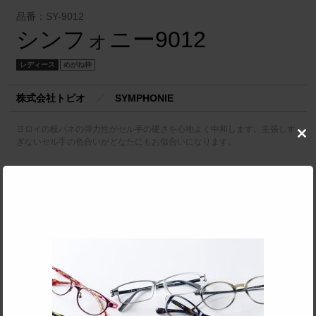
品番：SY-9012
シンフォニー9012
レディース
めがね枠
株式会社トピオ
／
SYMPHONIE
ヨロイの板バネの弾力性がセル手の硬さを心地よく中和します。主張しす
Clo
ぎないセル手の色合いがどなたにもお似合いになります。
this
mod
SPEC
フレーム形状
ボストン
リム形状
フルリム
主要素材(フロント)
チタン