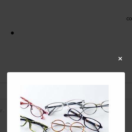
colo
Close
this
modul
す。