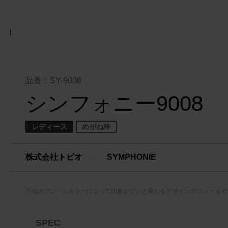
品番：SY-9008
シンフォニー9008
レディース
めがね枠
株式会社トピオ
／
SYMPHONIE
下地のフレームカラーによって印象がグッと変わるデザインのフレームで
SPEC