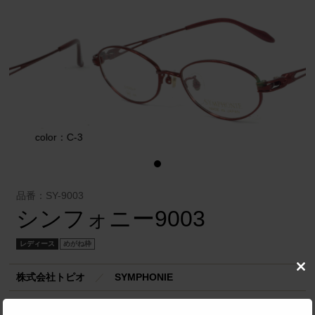
r：C-3
color：C
品番：SY-9003
シンフォニー9003
レディース
めがね枠
Clo
株式会社トピオ
／
SYMPHONIE
this
mod
小顔な方に小粋にお洒落にメガネを掛けて頂くためにデザインされた商品