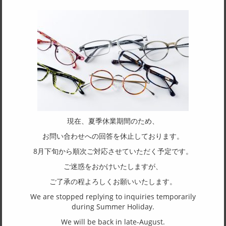
天地幅
42
フレーム形状
ボストン
リム形状
フルリム
主要素材(フロント)
現在、夏季休業期間のため、
チタン
お問い合わせへの回答を休止しております。
主要素材(テンプル)
8月下旬から順次ご対応させていただく予定です。
チタン
ご迷惑をおかけいたしますが、
ご了承の程よろしくお願いいたします。
(一社)福井県眼鏡協会ショールームへのお問い合わせ
We are stopped replying to inquiries temporarily
during Summer Holiday.
東京店：GG291
We will be back in late-August.