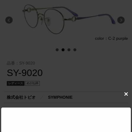
color：C-2 purple
e
品番：SY-9020
SY-9020
レディース
めがね枠
株式会社トピオ
／
SYMPHONIE
Clo
this
mod
SPEC
サイズ
48□19-135