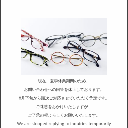
SPEC
サイズ
48□21-150
天地幅
40
フレーム形状
ボストン
リム形状
フルリム
現在、夏季休業期間のため、
主要素材(フロント)
お問い合わせへの回答を休止しております。
チタン
8月下旬から順次ご対応させていただく予定です。
主要素材(テンプル)
ご迷惑をおかけいたしますが、
チタン
ご了承の程よろしくお願いいたします。
We are stopped replying to inquiries temporarily
(一社)福井県眼鏡協会ショールームへのお問い合わせ