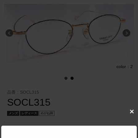
1
color：2
品番：SOCL315
SOCL315
メンズ
レディース
めがね枠
Clo
this
mod
ウィズ中央堂 有限会社
／
SABAE・OPT