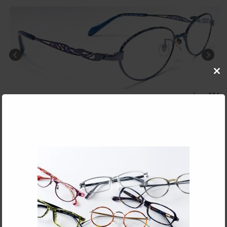
Clo
this
mod
color：NV
R
Part Number:SOAM302
SOAM302
Woman
Glasses frame
WITH CHUODO
／
SABAE・OPT