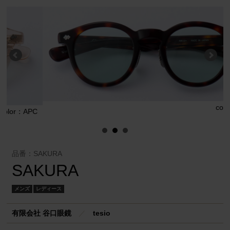
color：RBH
C
品番：SAKURA
SAKURA
メンズ
レディース
有限会社 谷口眼鏡
／
tesio