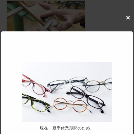
Clo
this
mod
SPEC
サイズ
46□24-145
天地幅
現在、夏季休業期間のため、
41.7