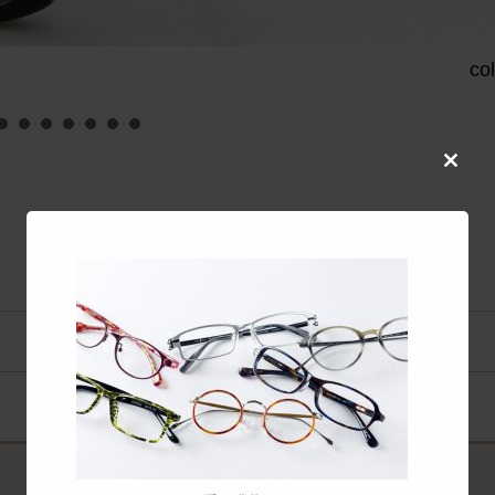
co
Close
this
modul