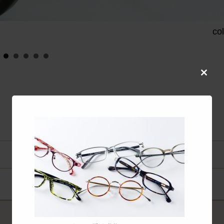
co
Close
this
modul