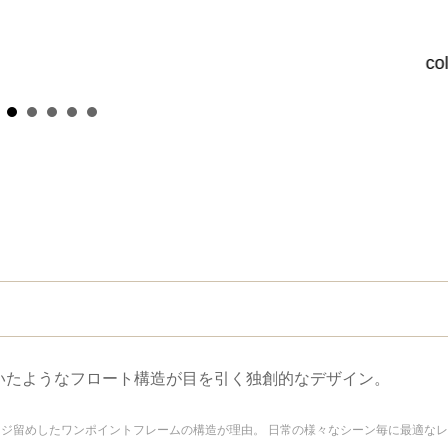
co
いたようなフロート構造が目を引く独創的なデザイン。
ネジ留めしたワンポイントフレームの構造が理由。 日常の様々なシーン毎に最適な