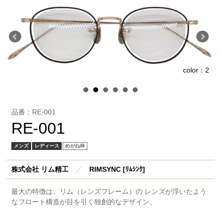
color：2
1
品番：RE-001
RE-001
メンズ
レディース
めがね枠
株式会社 リム精工
／
RIMSYNC [ﾘﾑｼﾝｸ]
最大の特徴は、リム（レンズフレーム）の レンズが浮いたよう
なフロート構造が目を引く独創的なデザイン。