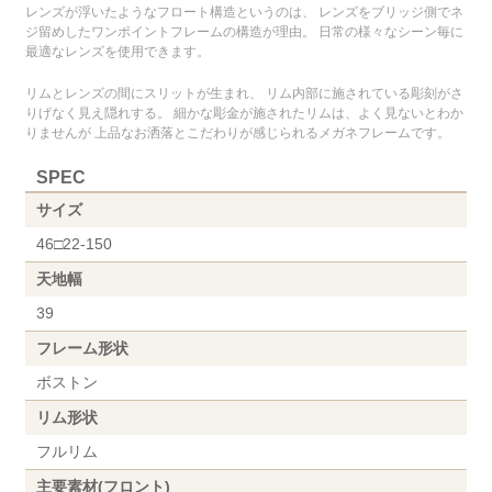
レンズが浮いたようなフロート構造というのは、 レンズをブリッジ側でネ
ジ留めしたワンポイントフレームの構造が理由。 日常の様々なシーン毎に
最適なレンズを使用できます。
リムとレンズの間にスリットが生まれ、 リム内部に施されている彫刻がさ
りげなく見え隠れする。 細かな彫金が施されたリムは、よく見ないとわか
りませんが 上品なお洒落とこだわりが感じられるメガネフレームです。
SPEC
サイズ
46□22-150
天地幅
39
フレーム形状
ボストン
リム形状
フルリム
主要素材(フロント)