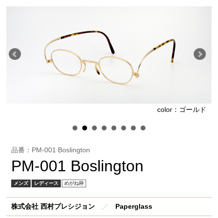
ド
color：ゴールド
品番：PM-001 Boslington
PM-001 Boslington
メンズ
レディース
めがね枠
株式会社 西村プレシジョン
／
Paperglass