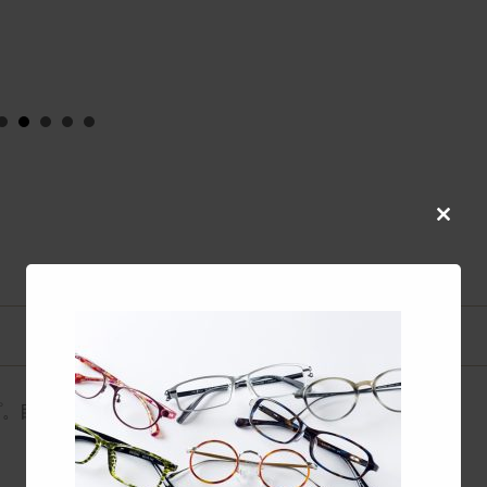
co
Close
this
modul
プ。目元のメタルの輝きが、表情に明るさをプラス。