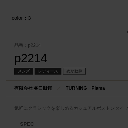
品番：p2214
p2214
メンズ
レディース
めがね枠
有限会社 谷口眼鏡
／
TURNING Plama
気軽にクラシックを楽しめるカジュアルボストンタイ
SPEC