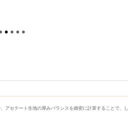
co
や、アセテート生地の厚みバランスを緻密に計算することで、
。