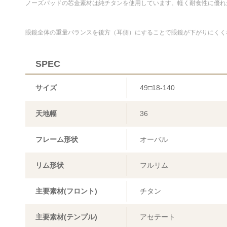
ノーズパッドの芯金素材は純チタンを使用しています。軽く耐食性に優れ
眼鏡全体の重量バランスを後方（耳側）にすることで眼鏡が下がりにくく
SPEC
サイズ
49□18-140
天地幅
36
フレーム形状
オーバル
リム形状
フルリム
主要素材(フロント)
チタン
主要素材(テンプル)
アセテート