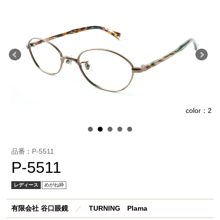
1
color：2
品番：P-5511
P-5511
レディース
めがね枠
有限会社 谷口眼鏡
／
TURNING Plama