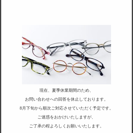
幅広いシチュエーションで掛けて頂ける優しいオーバルモデル
SPEC
サイズ
48□18-136
天地幅
28.3
フレーム形状
オーバル
リム形状
現在、夏季休業期間のため、
フルリム
お問い合わせへの回答を休止しております。
主要素材(フロント)
8月下旬から順次ご対応させていただく予定です。
アセテート
ご迷惑をおかけいたしますが、
主要素材(テンプル)
ご了承の程よろしくお願いいたします。
アセテート