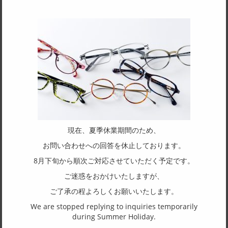
SPEC
サイズ
52□16-135
フレーム形状
オーバル
リム形状
フルリム
主要素材(フロント)
現在、夏季休業期間のため、
アセテート
お問い合わせへの回答を休止しております。
主要素材(テンプル)
8月下旬から順次ご対応させていただく予定です。
アセテート
ご迷惑をおかけいたしますが、
ご了承の程よろしくお願いいたします。
(一社)福井県眼鏡協会ショールームへのお問い合わせ
We are stopped replying to inquiries temporarily
during Summer Holiday.