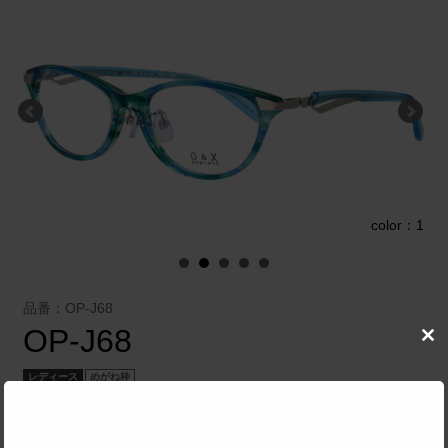
1
color：1
品番：OP-J68
OP-J68
Clo
this
mod
レディース
めがね枠
株式会社 ネクサス
／
O&X New York