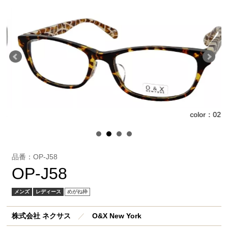
1
color：02
品番：OP-J58
OP-J58
メンズ
レディース
めがね枠
株式会社 ネクサス
／
O&X New York