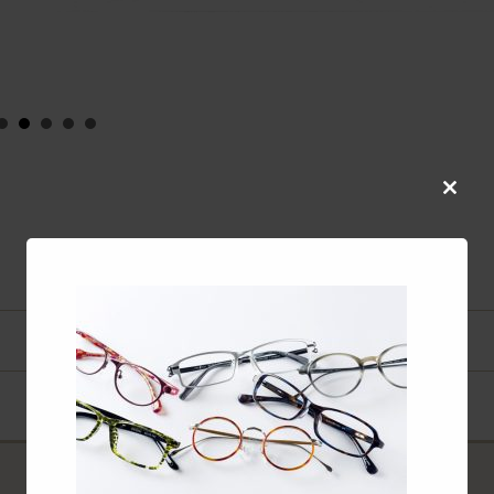
co
Close
this
modul