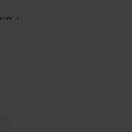
lor：2
e