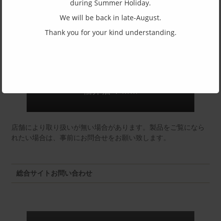
(一社)福井県眼鏡協会ショールームへのお問い合わせ
during Summer Holiday.
We will be back in late-August.
Thank you for your kind understanding.
東京店：GG291
福井店：MM
店舗により取り扱いが無い場合があります。製品をご覧になら
れたい場合は、事前にお問合せをお願い致します。
総合サイトお問い合わせ