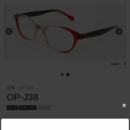
4
color：5
品番：OP-J38
OP-J38
メンズ
レディース
めがね枠
Clo
this
mod
株式会社 ネクサス
／
O&X New York