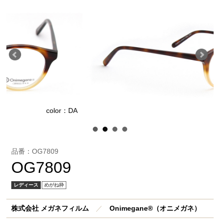
color：DA
col
品番：OG7809
OG7809
レディース
めがね枠
株式会社 メガネフィルム
／
Onimegane®（オニメガネ）