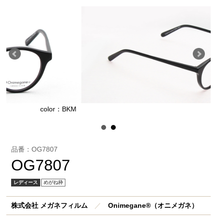
lor：BKM
color：
品番：OG7807
OG7807
レディース
めがね枠
株式会社 メガネフィルム
／
Onimegane®（オニメガネ）