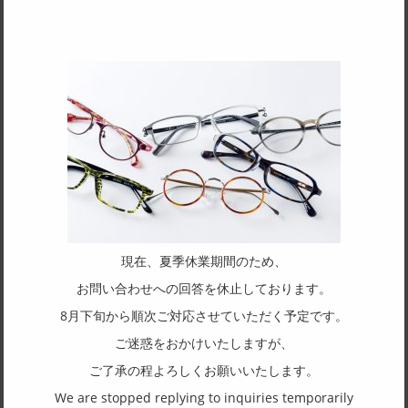
SPEC
サイズ
56□16-145
天地幅
32
フレーム形状
スクエア
リム形状
フルリム
現在、夏季休業期間のため、
主要素材(フロント)
お問い合わせへの回答を休止しております。
セルロイド
8月下旬から順次ご対応させていただく予定です。
主要素材(テンプル)
ご迷惑をおかけいたしますが、
セルロイド
ご了承の程よろしくお願いいたします。
We are stopped replying to inquiries temporarily