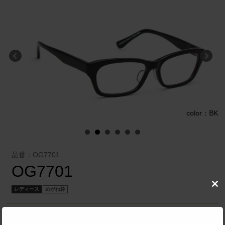
K
color：BK
品番：OG7701
OG7701
Clo
レディース
めがね枠
this
mod
株式会社 メガネフィルム
／
Onimegane®（オニメガネ）