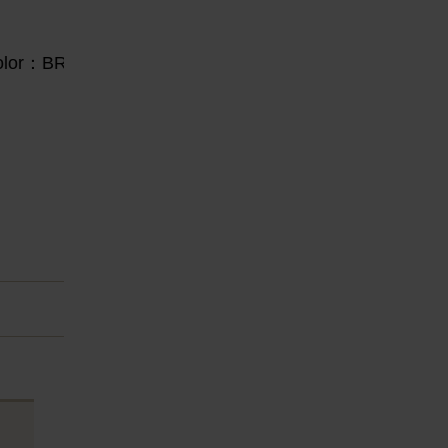
or：BR
e