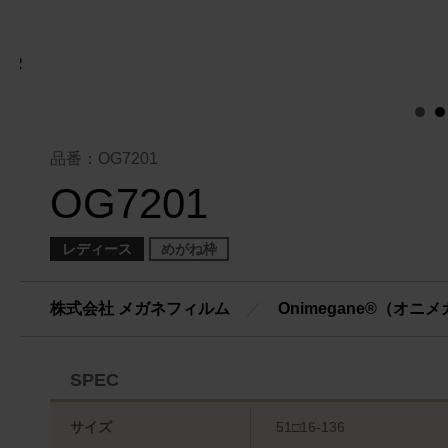
品番：OG7201
OG7201
レディース
めがね枠
株式会社 メガネフィルム
／
Onimegane®（オニ
SPEC
サイズ
51□16-136