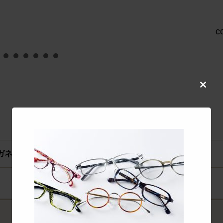
col
Close
this
modul
メガネ）