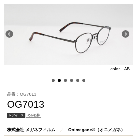
B
color：AB
品番：OG7013
OG7013
レディース
めがね枠
株式会社 メガネフィルム
／
Onimegane®（オニメガネ）