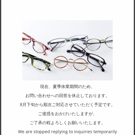
SPEC
サイズ
56□17-145
天地幅
30
フレーム形状
スクエア
リム形状
フルリム
現在、夏季休業期間のため、
主要素材(フロント)
お問い合わせへの回答を休止しております。
チタン
8月下旬から順次ご対応させていただく予定です。
主要素材(テンプル)
ご迷惑をおかけいたしますが、
アセテート
ご了承の程よろしくお願いいたします。
We are stopped replying to inquiries temporarily