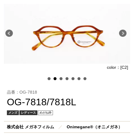
]
color：[C2]
品番：OG-7818
OG-7818/7818L
メンズ
レディース
めがね枠
株式会社 メガネフィルム
／
Onimegane®（オニメガネ）