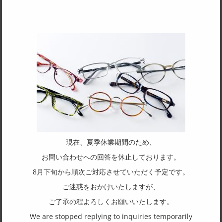
SPEC
サイズ
48□16-135
天地幅
29
フレーム形状
オーバル
リム形状
アンダーリム
現在、夏季休業期間のため、
主要素材(フロント)
お問い合わせへの回答を休止しております。
その他金属
8月下旬から順次ご対応させていただく予定です。
主要素材(テンプル)
ご迷惑をおかけいたしますが、
その他金属
ご了承の程よろしくお願いいたします。
We are stopped replying to inquiries temporarily