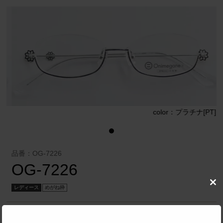
]
color：プラチナ[PT]
品番：OG-7226
OG-7226
Clo
レディース
めがね枠
this
mod
株式会社 メガネフィルム
／
Onimegane®（オニメガネ）