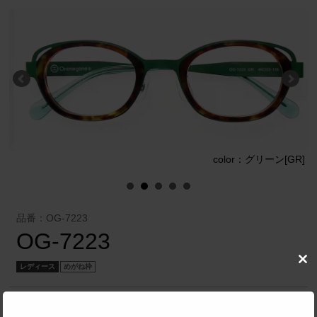
]
color：グリーン[GR]
品番：OG-7223
OG-7223
Clo
レディース
めがね枠
this
mod
株式会社 メガネフィルム
／
Onimegane®（オニメガネ）