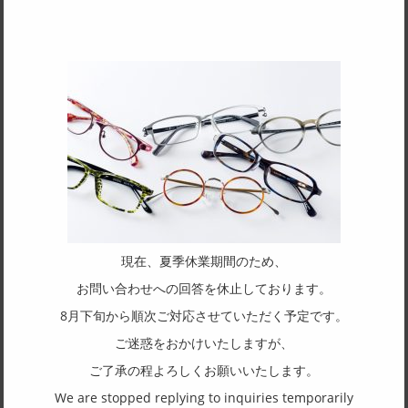
SPEC
サイズ
46□22-138
天地幅
33
フレーム形状
オーバル
リム形状
フルリム
現在、夏季休業期間のため、
主要素材(フロント)
お問い合わせへの回答を休止しております。
チタン
8月下旬から順次ご対応させていただく予定です。
主要素材(テンプル)
ご迷惑をおかけいたしますが、
アセテート
ご了承の程よろしくお願いいたします。
We are stopped replying to inquiries temporarily