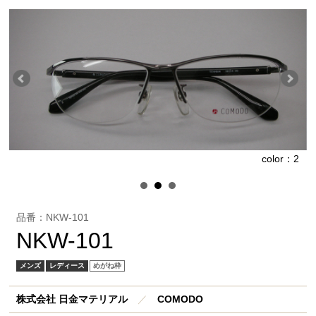
1
color：2
品番：NKW-101
NKW-101
メンズ
レディース
めがね枠
株式会社 日金マテリアル
／
COMODO