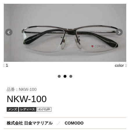
1
color：2
品番：NKW-100
NKW-100
メンズ
レディース
めがね枠
株式会社 日金マテリアル
／
COMODO