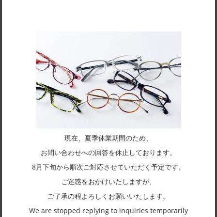
SPEC
サイズ
51□16-136
天地幅
35
フレーム形状
オーバル
リム形状
リムレス
現在、夏季休業期間のため、
主要素材(フロント)
お問い合わせへの回答を休止しております。
チタン
8月下旬から順次ご対応させていただく予定です。
主要素材(テンプル)
ご迷惑をおかけいたしますが、
チタン
ご了承の程よろしくお願いいたします。
We are stopped replying to inquiries temporarily