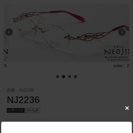
0
color：20
品番：NJ2236
NJ2236
レディース
めがね枠
Clo
this
mod
有限会社 ブリッヂコーポレーション
／
NEOJIN