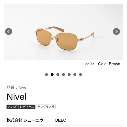
y
color：Gold_Brown
品番：Nivel
Nivel
メンズ
レディース
サングラス枠
株式会社 シューユウ
／
DEEC