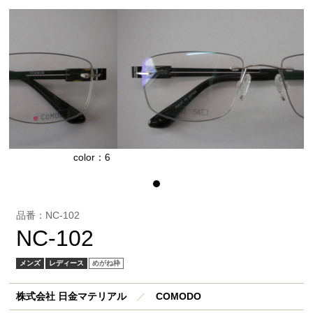
olor：6
colo
品番：NC-102
NC-102
メンズ
レディース
めがね枠
株式会社 日金マテリアル
／
COMODO