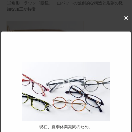
12角形 ラウンド眼鏡。一山パットの独創的な構造と彫刻の微
細な加工が特徴
Clo
this
mod
SPEC
サイズ
現在、夏季休業期間のため、
42□24-142