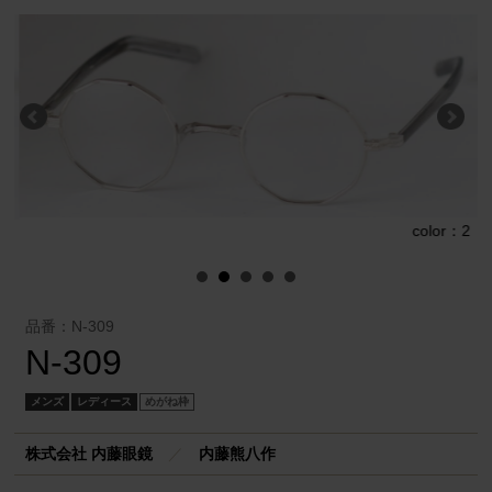
color：2
1
品番：N-309
N-309
メンズ
レディース
めがね枠
株式会社 内藤眼鏡
／
内藤熊八作