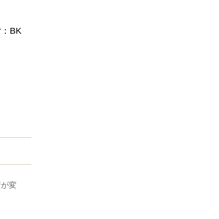
or：BK
情が変