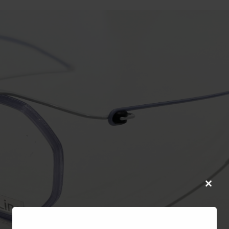
Close
this
modul