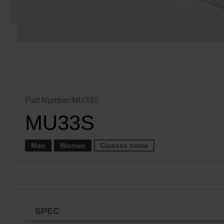
Part Number:MU33S
MU33S
Man
Woman
Glasses frame
／
SPEC