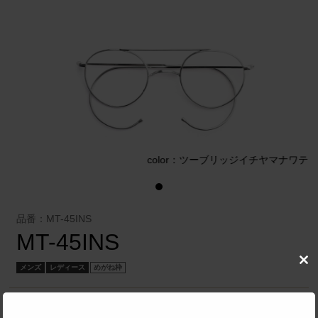
テ
color：ツーブリッジイチヤマナワテ
品番：MT-45INS
MT-45INS
Clo
メンズ
レディース
めがね枠
this
mod
有限会社 オプト・デュオ
／
MAL