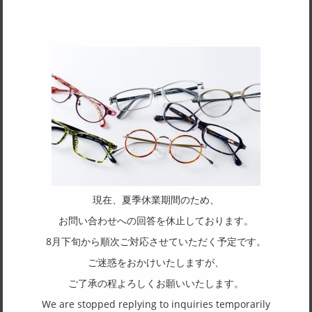
SPEC
サイズ
45□22-170
天地幅
42
フレーム形状
ボストン
リム形状
フルリム
現在、夏季休業期間のため、
主要素材(フロント)
お問い合わせへの回答を休止しております。
その他
8月下旬から順次ご対応させていただく予定です。
主要素材(テンプル)
ご迷惑をおかけいたしますが、
その他
ご了承の程よろしくお願いいたします。
We are stopped replying to inquiries temporarily